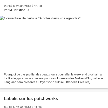
Publié le 26/03/2016 à 13:58
Par
M Christine 33
Pourquoi de pas profiter des beaux jours pour aller le week end prochain à
La Brède, qui vous accueillera pour ces Journées des Métiers d'Art, Isabelle
Langiano sera présente au foyer socio culturel; Broderie Créative,
Patchwork ,Boutis,Trapunto...,elle...
Labels sur les patchworks
Publié le 26/03/2016 à 11:26