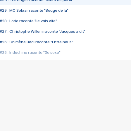
#29 : MC Solaar raconte "Bouge de là"
28 : Lorie raconte "Je vais vite"
#27 : Christophe Willem raconte "Jacques a dit"
#26 : Chimène Badi raconte "Entre nous"
#25 : Indochine raconte "3e sexe"
#24 : Zaho raconte "C'est chelou"
#23 : Patrick Bruel raconte "Au café des délices"
#22 : Kyo raconte "Le chemin"
#21 : Nolwenn Leroy raconte "Cassé"
#20 : Patrick Hernandez raconte "Born to be alive"
#19 : Lorie raconte "Près de moi"
#18 : Michael Jones raconte "A nos actes manqués" (avec Jean-Jacque