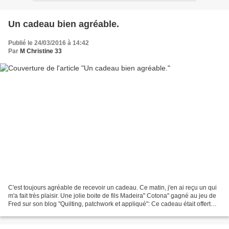
Un cadeau bien agréable.
Publié le 24/03/2016 à 14:42
Par
M Christine 33
C'est toujours agréable de recevoir un cadeau. Ce matin, j'en ai reçu un qui
m'a fait très plaisir. Une jolie boite de fils Madeira" Cotona" gagné au jeu de
Fred sur son blog "Quilting, patchwork et appliqué": Ce cadeau était offert
par " Coudre et broder...