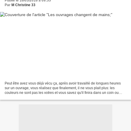
Publié le 16/03/2016 à 09:55
Par
M Christine 33
Peut être avez vous déjà vécu ça, après avoir travaillé de longues heures
sur un ouvrage, vous réalisez que finalement, il ne vous plait plus: les
couleurs ne sont pas les votres et vous savez qu'il finira dans un coin ou
dans une brocante... C'est ce...