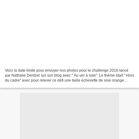
Voici la date limite pour envoyer nos photos pour le challenge 2016 lancé
par Nathalie Dentzer sur son blog avec " Au ver à soie". Le thème était " Hors
du cadre" avec pour relever ce défi une belle échevette de soie orange
offerte par " Au ver à soie"...