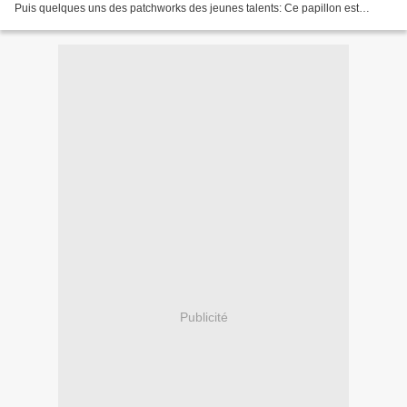
Puis quelques uns des patchworks des jeunes talents: Ce papillon est
l'oeuvre d'une jeune fille de 16 ans:...
Publicité