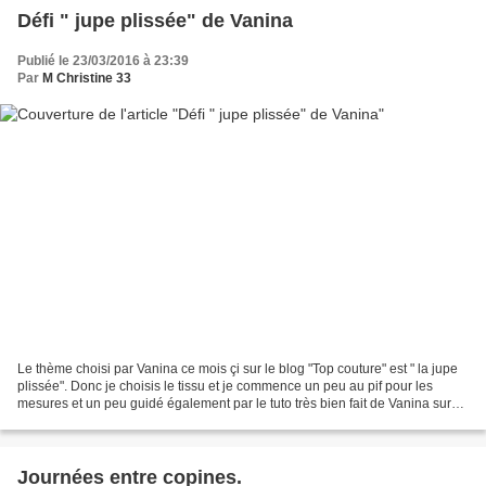
Défi " jupe plissée" de Vanina
Publié le 23/03/2016 à 23:39
Par
M Christine 33
Le thème choisi par Vanina ce mois çi sur le blog "Top couture" est " la jupe
plissée". Donc je choisis le tissu et je commence un peu au pif pour les
mesures et un peu guidé également par le tuto très bien fait de Vanina sur
sur blog " Ma petite école...
Journées entre copines.