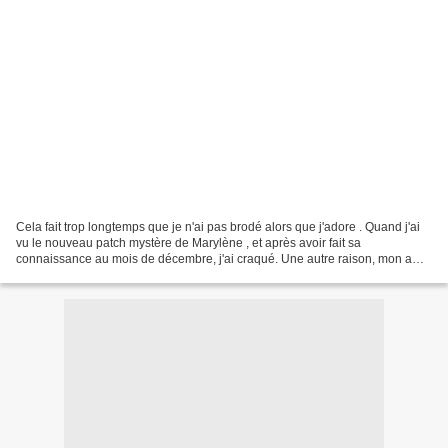
Cela fait trop longtemps que je n'ai pas brodé alors que j'adore . Quand j'ai
vu le nouveau patch mystère de Marylène , et après avoir fait sa
connaissance au mois de décembre, j'ai craqué. Une autre raison, mon amie
Eliane a craqué aussi, c'est un plaisir...