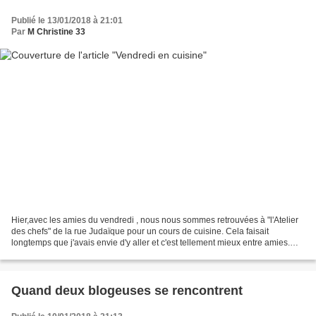
Publié le 13/01/2018 à 21:01
Par
M Christine 33
Hier,avec les amies du vendredi , nous nous sommes retrouvées à "l'Atelier
des chefs" de la rue Judaïque pour un cours de cuisine. Cela faisait
longtemps que j'avais envie d'y aller et c'est tellement mieux entre amies.
Premiere "corvée": corvée de pluches,...
Quand deux blogeuses se rencontrent