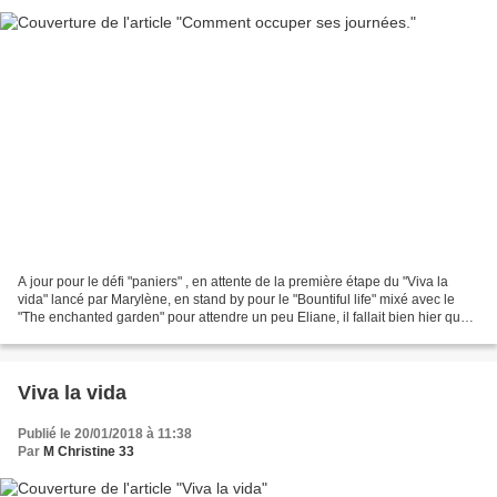
A jour pour le défi "paniers" , en attente de la première étape du "Viva la
vida" lancé par Marylène, en stand by pour le "Bountiful life" mixé avec le
"The enchanted garden" pour attendre un peu Eliane, il fallait bien hier que
je me trouve une petite...
Viva la vida
Publié le 20/01/2018 à 11:38
Par
M Christine 33