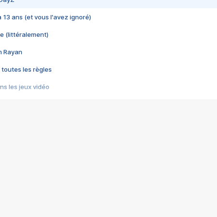
 a 13 ans (et vous l'avez ignoré)
e (littéralement)
im Rayan
 toutes les règles
s les jeux vidéo
us choquant de Rockstar ? - Le scandale BULLY
e plus moche de Steam
du RÊVE tourne au CAUCHEMAR
pendant 8 heures
it… à tort
umiliés par un jeu vidéo
ire - Final Fantasy 8