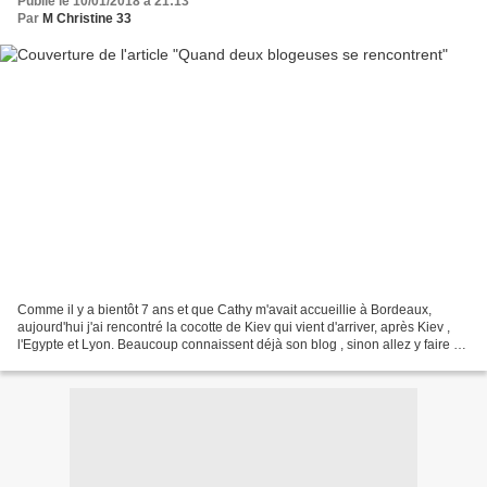
Publié le 10/01/2018 à 21:13
Par
M Christine 33
Comme il y a bientôt 7 ans et que Cathy m'avait accueillie à Bordeaux,
aujourd'hui j'ai rencontré la cocotte de Kiev qui vient d'arriver, après Kiev ,
l'Egypte et Lyon. Beaucoup connaissent déjà son blog , sinon allez y faire un
tour. Après avoir admiré...