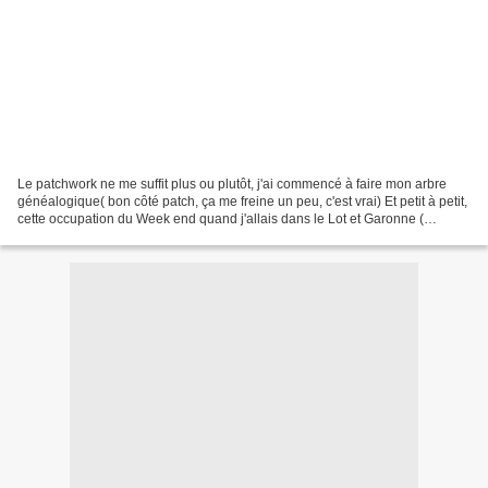
Le patchwork ne me suffit plus ou plutôt, j'ai commencé à faire mon arbre
généalogique( bon côté patch, ça me freine un peu, c'est vrai) Et petit à petit,
cette occupation du Week end quand j'allais dans le Lot et Garonne (
puisque ma belle soeur fait...