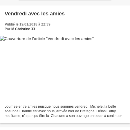
Vendredi avec les amies
Publié le 19/01/2018 à 22:39
Par
M Christine 33
Journée entre amies puisque nous sommes vendredi. Michèle, la belle
soeur de Claudie est avec nous, arrivée hier de Bretagne. Hélas Cathy,
souffrante, n'a pas pu être là. Chacune a son ouvrage en cours à continuer:
Nanou, Claudie et Cathy ont attaqué...