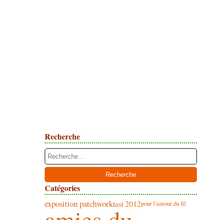
Recherche
Catégories
exposition patchwork
tast 2012
pour l'amour du fil
amies du