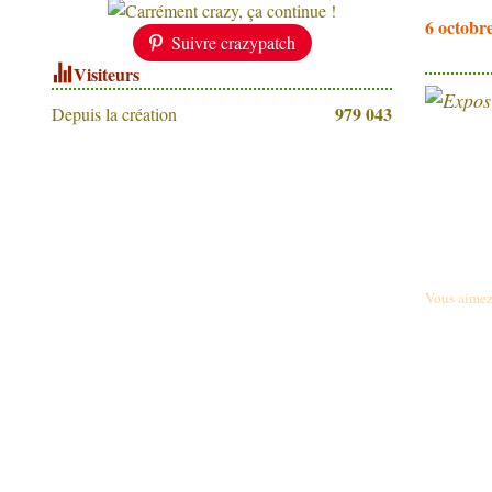
6 octobr
Suivre crazypatch
Visiteurs
979 043
Depuis la création
Vous aimez