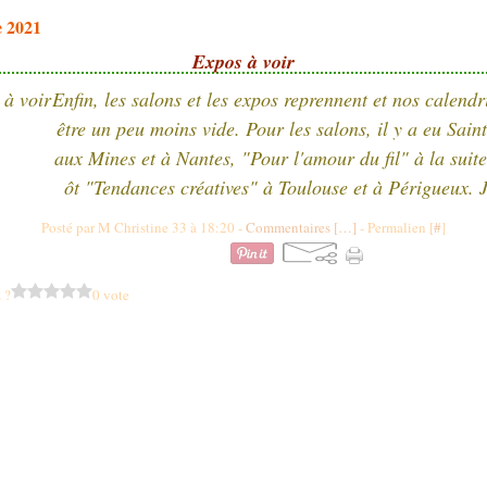
e 2021
Expos à voir
Enfin, les salons et les expos reprennent et nos calendr
être un peu moins vide. Pour les salons, il y a eu Sain
aux Mines et à Nantes, "Pour l'amour du fil" à la suite
ôt "Tendances créatives" à Toulouse et à Périgueux. Je
Posté par M Christine 33 à 18:20 -
Commentaires [
…
]
- Permalien [
#
]
 ?
0 vote