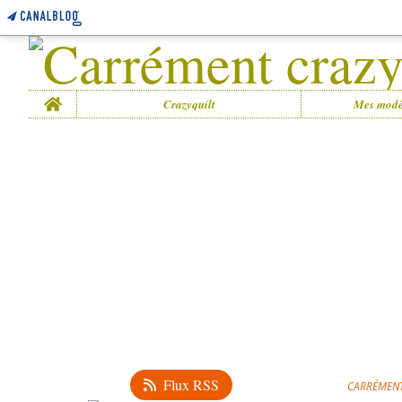
Home
Crazyquilt
Mes modè
Flux RSS
CARRÉMENT