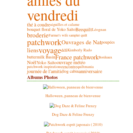
vendredi
thé à coudre
aiguilles et calame
Beequilt
bouquet floral de Yoko Saïto
Léognan
broderie
Farmer's wife sampler quilt
patchwork
Ouvrages de Nat
poupées
voyage
liens
défi
Kimberly Rado
France patchwork
buttermilk Basin
Bordeaux
Noël
ouvrage météo
Yoko Saïto
rencontre
patchwork inspirations
quiltmania
journée de l'amitié
anniversaire
log cabin
Albums Photos
Halloween, panneau de bienvenue
Dog Daze & Feline Frenzy