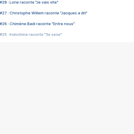
28 : Lorie raconte "Je vais vite"
#27 : Christophe Willem raconte "Jacques a dit"
#26 : Chimène Badi raconte "Entre nous"
#25 : Indochine raconte "3e sexe"
#24 : Zaho raconte "C'est chelou"
#23 : Patrick Bruel raconte "Au café des délices"
#22 : Kyo raconte "Le chemin"
#21 : Nolwenn Leroy raconte "Cassé"
#20 : Patrick Hernandez raconte "Born to be alive"
#19 : Lorie raconte "Près de moi"
#18 : Michael Jones raconte "A nos actes manqués" (avec Jean-Jacque
#17 : Khaled raconte "Aïcha"
#16 : Corneille raconte "Parce qu'on vient de loin"