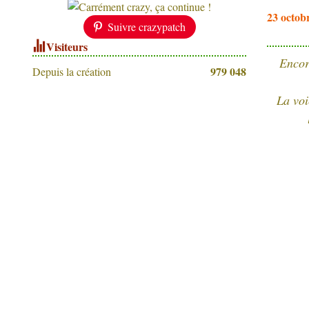
23 octob
Suivre crazypatch
Visiteurs
Encore
979 048
Depuis la création
La voic