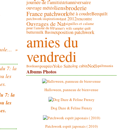
journée de l'amitié
anniversaire
défi
broderie
liens
ouvrage météo
France patchwork
Beequilt
thé à coudre
e
tast 2012
rencontre
patchwork inspirations
Ouvrages de Nat
aiguilles et calame
pour l'amour du fil
Farmer's wife sampler quilt
exposition patchwork
buttermilk Basin
amies du
Tast 2012, semaine 43: Buttonhole wheel cups
vendredi
Noël
Yoko Saïto
log cabin
poupées
quiltmania
Bordeaux
Albums Photos
Halloween, panneau de bienvenue
du 7: la
ou les
Dog Daze & Feline Frenzy
es.
Patchwork esprit japonais ( 2010)