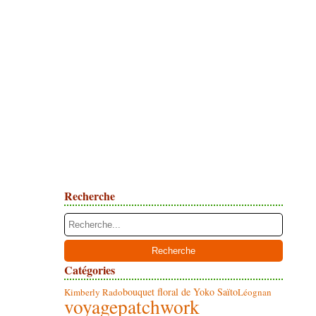
Recherche
Catégories
bouquet floral de Yoko Saïto
Kimberly Rado
Léognan
voyage
patchwork