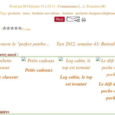
Posté par M Christine 33 à 23:11 -
Commentaires [
…
]
- Permalien [
#
]
Tags:
pochette
,
tutos
,
broderie aux rubans
,
feutrine
,
pochette chargeur téléphon
 ?
0 vote
Je découvre le "perfect patchwork system"
rez aussi :
Petits cadeaux
e classeur
Log cabin, le top
est terminé
Le défi 
poche 
poch
aires