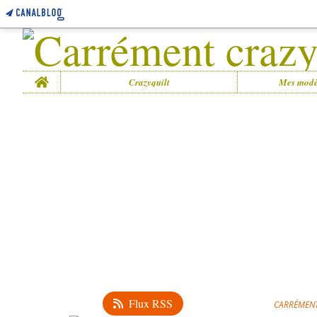
Home
Crazyquilt
Mes modè
Flux RSS
CARRÉMENT