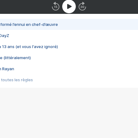
nsformé l’ennui en chef-d’œuvre
 DayZ
 a 13 ans (et vous l'avez ignoré)
e (littéralement)
im Rayan
 toutes les règles
s les jeux vidéo
us choquant de Rockstar ? - Le scandale BULLY
e plus moche de Steam
du RÊVE tourne au CAUCHEMAR
pendant 8 heures