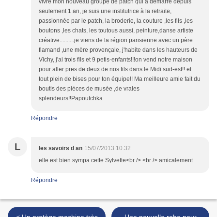
vivre mon nouveau groupe de patch qui a démarré depuis
seulement 1 an, je suis une institutrice à la retraite,
passionnée par le patch, la broderie, la couture ,les fils ,les
boutons ,les chats, les toutous aussi, peinture,danse artiste
créative..........je viens de la région parisienne avec un père
flamand ,une mère provençale, j'habite dans les hauteurs de
Vichy, j'ai trois fils et 9 petis-enfants!!!on vend notre maison
pour aller pres de deux de nos fils dans le Midi sud-est!! et
tout plein de bises pour ton équipe!! Ma meilleure amie fait du
boutis des pièces de musée ,de vraies
splendeurs!!Papoutchka
Répondre
L
les savoirs d an
15/07/2013 10:32
elle est bien sympa cette Sylvette<br /> <br /> amicalement
Répondre