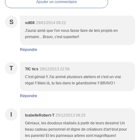
Ajouter un commentaire
S
sdl08
29/01/2014 09:22
J'aurai aimé que l'on nous fasse faire de tels projets en
primaire....Bravo, c'est superbe!!
Répondre
T
TIC tics
29/12/2013 22:56
C'est génial !! J'ai animé plusieurs ateliers et c'est un vrai
régal !! Mais là, tu fais dans le géantissime !! BRAVO !
Répondre
I
IsabelleRobert-T
25/12/2013 09:25
Géniaux, les doudous réalisés à partir de leurs dessins! Un
beau cadeau personnel et digne de créateurs d'art brut pour
les parents! Et les panneaux arbres sont magnifiques!