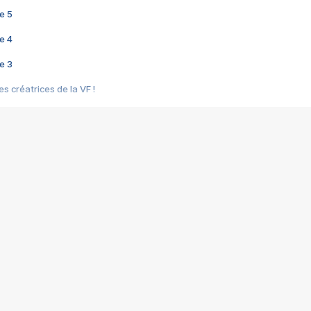
e 5
e 4
e 3
s créatrices de la VF !
e 2
e 1
e Mektoub My Love arrive enfin ! Rencontre avec Shaïn Boumedine et Sal
i : après Toni en famille
elle réalise le bouleversant Dites lui que je l'aime
ais ! Rencontre autour de Vie privée de Rebecca Zlotowski
 de Marguerite, Grave... Rencontre avec Ella Rumpf
 Les Rêveurs, un film intime sur la santé mentale