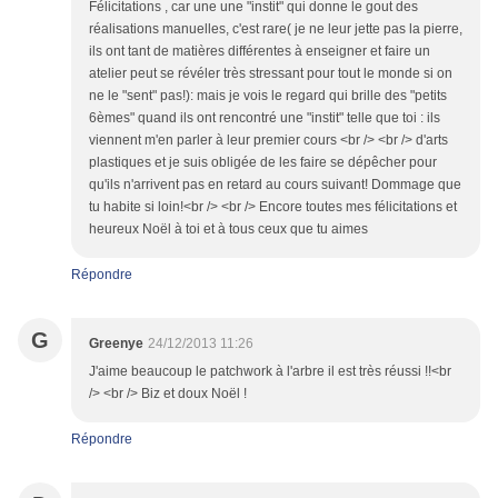
Félicitations , car une une "instit" qui donne le gout des
réalisations manuelles, c'est rare( je ne leur jette pas la pierre,
ils ont tant de matières différentes à enseigner et faire un
atelier peut se révéler très stressant pour tout le monde si on
ne le "sent" pas!): mais je vois le regard qui brille des "petits
6èmes" quand ils ont rencontré une "instit" telle que toi : ils
viennent m'en parler à leur premier cours <br /> <br /> d'arts
plastiques et je suis obligée de les faire se dépêcher pour
qu'ils n'arrivent pas en retard au cours suivant! Dommage que
tu habite si loin!<br /> <br /> Encore toutes mes félicitations et
heureux Noël à toi et à tous ceux que tu aimes
Répondre
G
Greenye
24/12/2013 11:26
J'aime beaucoup le patchwork à l'arbre il est très réussi !!<br
/> <br /> Biz et doux Noël !
Répondre