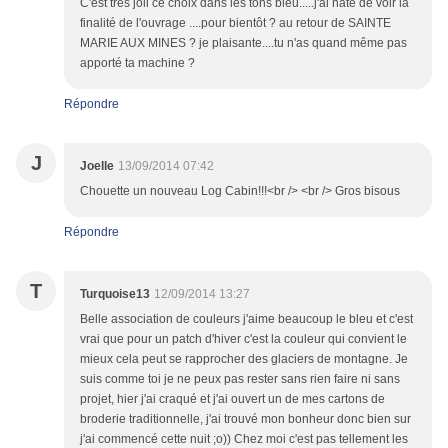
C'est très joli ce choix dans les tons bleu.....j'ai hâte de voir la
finalité de l'ouvrage ....pour bientôt ? au retour de SAINTE
MARIE AUX MINES ? je plaisante....tu n'as quand même pas
apporté ta machine ?
Répondre
J
Joelle
13/09/2014 07:42
Chouette un nouveau Log Cabin!!!<br /> <br /> Gros bisous
Répondre
T
Turquoise13
12/09/2014 13:27
Belle association de couleurs j'aime beaucoup le bleu et c'est
vrai que pour un patch d'hiver c'est la couleur qui convient le
mieux cela peut se rapprocher des glaciers de montagne. Je
suis comme toi je ne peux pas rester sans rien faire ni sans
projet, hier j'ai craqué et j'ai ouvert un de mes cartons de
broderie traditionnelle, j'ai trouvé mon bonheur donc bien sur
j'ai commencé cette nuit ;o)) Chez moi c'est pas tellement les