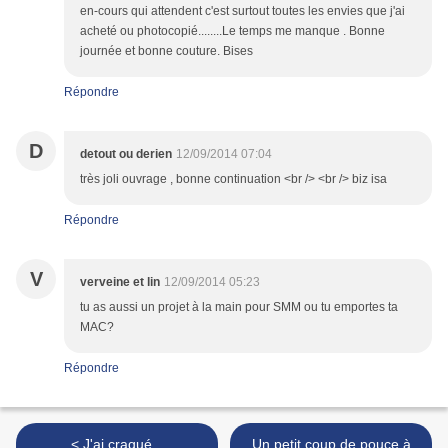
en-cours qui attendent c'est surtout toutes les envies que j'ai
acheté ou photocopié........Le temps me manque . Bonne
journée et bonne couture. Bises
Répondre
D
detout ou derien
12/09/2014 07:04
très joli ouvrage , bonne continuation <br /> <br /> biz isa
Répondre
V
verveine et lin
12/09/2014 05:23
tu as aussi un projet à la main pour SMM ou tu emportes ta
MAC?
Répondre
< J'ai craqué...
Un petit coup de pouce à