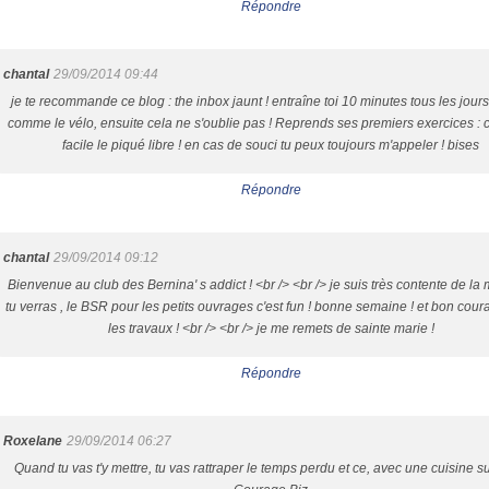
Répondre
chantal
29/09/2014 09:44
je te recommande ce blog : the inbox jaunt ! entraîne toi 10 minutes tous les jours .
comme le vélo, ensuite cela ne s'oublie pas ! Reprends ses premiers exercices : c'
facile le piqué libre ! en cas de souci tu peux toujours m'appeler ! bises
Répondre
chantal
29/09/2014 09:12
Bienvenue au club des Bernina' s addict ! <br /> <br /> je suis très contente de la 
tu verras , le BSR pour les petits ouvrages c'est fun ! bonne semaine ! et bon cou
les travaux ! <br /> <br /> je me remets de sainte marie !
Répondre
Roxelane
29/09/2014 06:27
Quand tu vas t'y mettre, tu vas rattraper le temps perdu et ce, avec une cuisine s