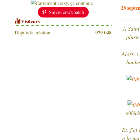
28 septe
Suivre crazypatch
Visiteurs
A Saint
979 048
Depuis la création
plusie
Alors, 
bonheu
réfléc
Et, j'a
à la ma