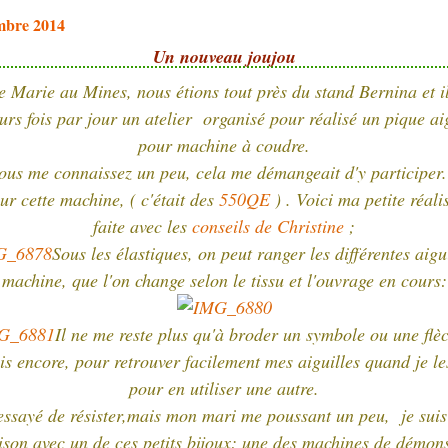
mbre 2014
Un nouveau joujou
e Marie au Mines, nous étions tout près du stand Bernina et il
urs fois par jour un atelier organisé pour réalisé un pique ai
pour machine à coudre.
vous me connaissez un peu, cela me démangeait d'y participer.
r cette machine, ( c'était des
550QE
) . Voici ma petite réali
faite avec les
conseils de Christine
;
Sous les élastiques, on peut ranger les différentes aigu
machine, que l'on change selon le tissu et l'ouvrage en cours:
Il ne me reste plus qu'à broder un symbole ou une flèc
his encore, pour retrouver facilement mes aiguilles quand je les
pour en utiliser une autre.
i essayé de résister,mais mon mari me poussant un peu, je suis
ison avec un de ces petits bijoux: une des machines de démons