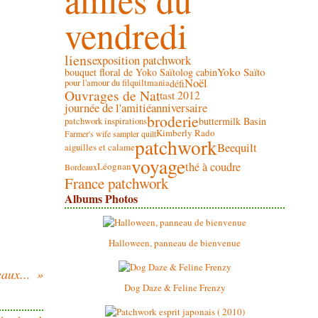
vendredi
liens
exposition patchwork
Yoko Saïto
bouquet floral de Yoko Saïto
log cabin
Noël
défi
pour l'amour du fil
quiltmania
Ouvrages de Nat
tast 2012
journée de l'amitié
anniversaire
broderie
buttermilk Basin
patchwork inspirations
Kimberly Rado
Farmer's wife sampler quilt
patchwork
Beequilt
aiguilles et calame
voyage
thé à coudre
Léognan
Bordeaux
France patchwork
Albums Photos
Halloween, panneau de bienvenue
eaux...
Dog Daze & Feline Frenzy