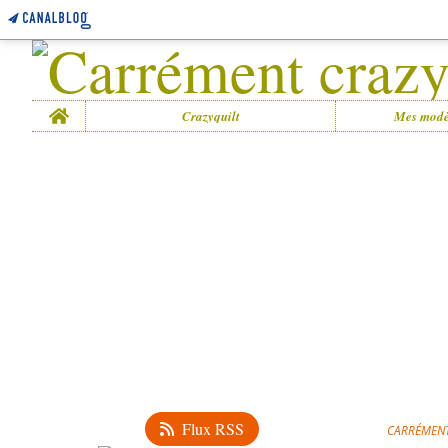
Home
Crazyquilt
Mes modè
Flux RSS
CARRÉMENT