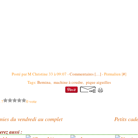
Posté par M Christine 33 à 09:07 -
Commentaires [
…
]
- Permalien [
#
]
Tags:
Bernina
,
machine à coudre
,
pique aiguilles
 ?
0 vote
mies du vendredi au complet
Petits cad
rez aussi :