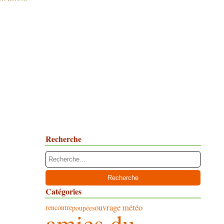
Recherche
Catégories
ouvrage météo
rencontre
poupées
amies du