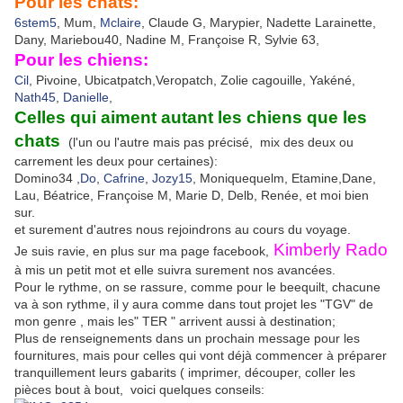
Pour les chats:
6stem5
, Mum,
Mclaire
, Claude G, Marypier, Nadette Larainette,
Dany, Mariebou40, Nadine M, Françoise R, Sylvie 63,
Pour les chiens:
Cil
, Pivoine, Ubicatpatch,Veropatch, Zolie cagouille, Yakéné,
Nath45
,
Danielle
,
Celles qui aiment autant les chiens que les
chats
(l'un ou l'autre mais pas précisé, mix des deux ou
carrement les deux pour certaines):
Domino34 ,
Do
,
Cafrine
,
Jozy15
, Moniquequelm, Etamine,Dane,
Lau, Béatrice, Françoise M, Marie D, Delb, Renée, et moi bien
sur.
et surement d'autres nous rejoindrons au cours du voyage.
Kimberly Rado
Je suis ravie, en plus sur ma page facebook,
à mis un petit mot et elle suivra surement nos avancées.
Pour le rythme, on se rassure, comme pour le beequilt, chacune
va à son rythme, il y aura comme dans tout projet les "TGV" de
mon genre , mais les" TER " arrivent aussi à destination;
Plus de renseignements dans un prochain message pour les
fournitures, mais pour celles qui vont déjà commencer à préparer
tranquillement leurs gabarits ( imprimer, découper, coller les
pièces bout à bout, voici quelques conseils: