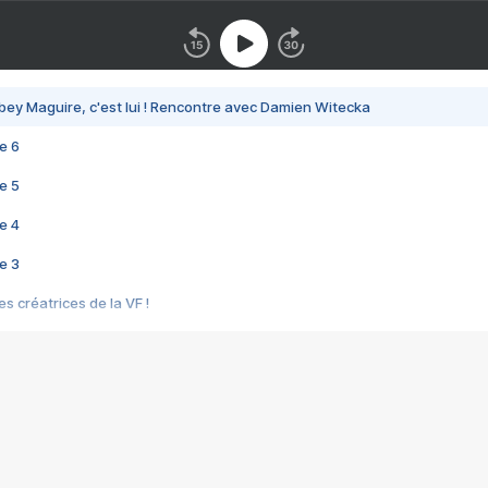
bey Maguire, c'est lui ! Rencontre avec Damien Witecka
e 6
e 5
e 4
e 3
s créatrices de la VF !
e 2
e 1
e Mektoub My Love arrive enfin ! Rencontre avec Shaïn Boumedine et Sal
i : après Toni en famille