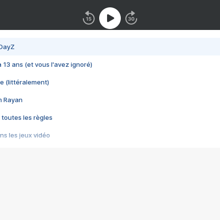
 DayZ
 a 13 ans (et vous l'avez ignoré)
e (littéralement)
im Rayan
 toutes les règles
s les jeux vidéo
us choquant de Rockstar ? - Le scandale BULLY
e plus moche de Steam
du RÊVE tourne au CAUCHEMAR
pendant 8 heures