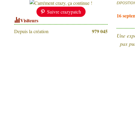
EXPOSITIO
Suivre crazypatch
16 septe
Visiteurs
979 045
Depuis la création
Une expo
pas pu