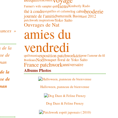
liens
Kimberly Rado
Farmer's wife sampler quilt
broderie
thé à coudre
log cabin
aiguilles et calame
journée de l'amitié
tast 2012
buttermilk Basin
Yoko Saïto
patchwork inspirations
Ouvrages de Nat
amies du
cances
vendredi
exposition patchwork
défi
quiltmania
pour l'amour du fil
Noël
bouquet floral de Yoko Saïto
Bordeaux
France patchwork
anniversaire
Albums Photos
de la
use de
nan
Halloween, panneau de bienvenue
Dog Daze & Feline Frenzy