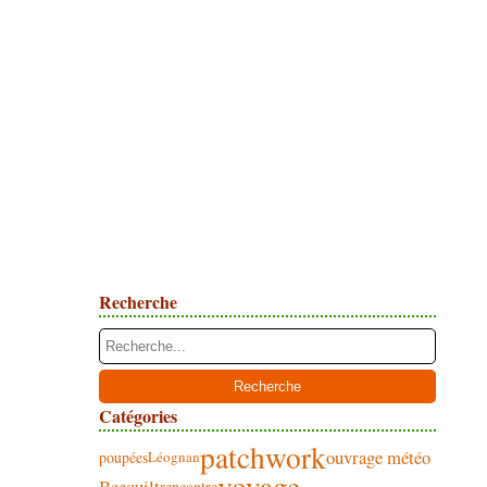
Recherche
Catégories
patchwork
ouvrage météo
poupées
Léognan
voyage
Beequilt
rencontre