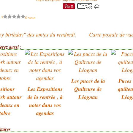
 ?
0 vote
y birthday" des amies du vendredi.
Carte postale de va
rez aussi :
Les puces de la
Puces 
sitions
Les Expositions
Quilteuse de
quilte
rk autour
de la rentrée , à
Léognan
Léog
deaux en
noter dans vos
tobre
agendas
aires