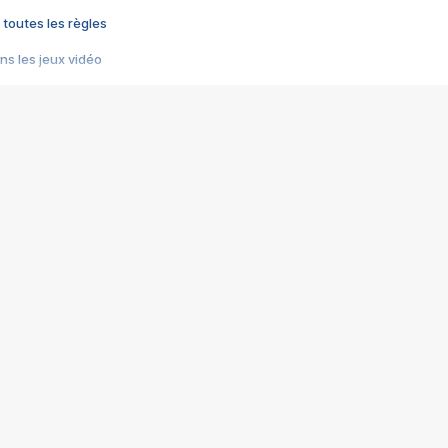
 toutes les règles
s les jeux vidéo
us choquant de Rockstar ? - Le scandale BULLY
e plus moche de Steam
du RÊVE tourne au CAUCHEMAR
pendant 8 heures
it… à tort
umiliés par un jeu vidéo
ire - Final Fantasy 8
ti un empire - Age of Empires
story DOFUS
tard, il crée l'un des pires jeux de tous les temps, MindsEye.