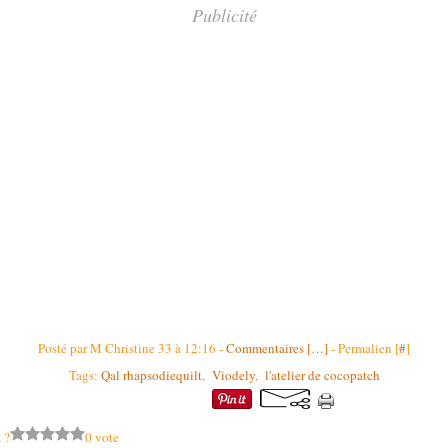
Publicité
Posté par M Christine 33 à 12:16 -
Commentaires [
…
]
- Permalien [
#
]
Tags:
Qal rhapsodiequilt
,
Viodely
,
l'atelier de cocopatch
 ?
0 vote