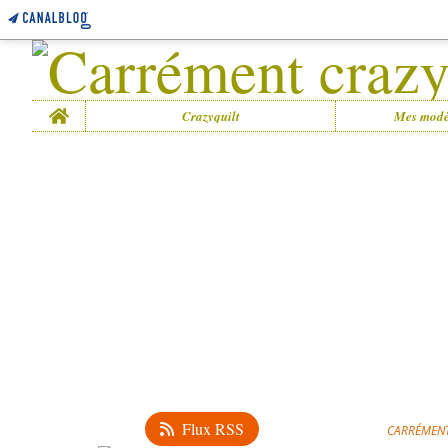
Home
Crazyquilt
Mes modè
Flux RSS
CARRÉMENT