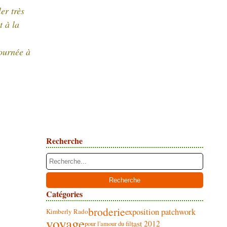
er très
t à la
ournée à
Recherche
Catégories
broderie
exposition patchwork
Kimberly Rado
voyage
tast 2012
pour l'amour du fil