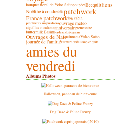
liens
Beequilt
bouquet floral de Yoko Saïto
poupées
patchwork
Noël
thé à coudre
défi
France patchwork
log cabin
ouvrage météo
patchwork inspirations
anniversaire
rencontre
aiguilles et calame
buttermilk Basin
Léognan
Bordeaux
Ouvrages de Nat
Yoko Saïto
quiltmania
journée de l'amitié
Farmer's wife sampler quilt
amies du
vendredi
Albums Photos
Halloween, panneau de bienvenue
Dog Daze & Feline Frenzy