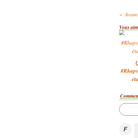
Vous aime
#Rhapso
ét
Comment
F