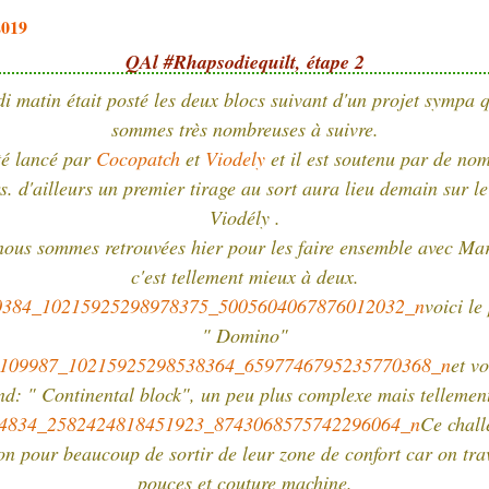
2019
QAl #Rhapsodiequilt, étape 2
i matin était posté les deux blocs suivant d'un projet sympa 
sommes très nombreuses à suivre.
été lancé par
Cocopatch
et
Viodely
et il est soutenu par de no
s. d'ailleurs un premier tirage au sort aura lieu demain sur le
Viodély .
ous sommes retrouvées hier pour les faire ensemble avec Ma
c'est tellement mieux à deux.
voici le
" Domino"
et vo
nd: " Continental block", un peu plus complexe mais tellement 
Ce chall
on pour beaucoup de sortir de leur zone de confort car on tra
pouces et couture machine.