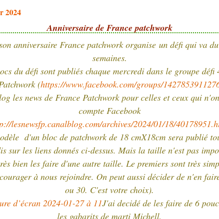
er 2024
Anniversaire de France patchwork
son anniversaire France patchwork organise un défi qui va du
semaines.
locs du défi sont publiés chaque mercredi dans le groupe défi 
Patchwork (
https://www.facebook.com/groups/142785391127
blog les news de France Patchwork pour celles et ceux qui n'on
compte Facebook
tp://lesnewsfp.canalblog.com/archives/2024/01/18/40178951.h
odèle d'un bloc de patchwork de 18 cmX18cm sera publié tou
s sur les liens donnés ci-dessus. Mais la taille n'est pas imp
rès bien les faire d'une autre taille. Le premiers sont très sim
courager à nous rejoindre. On peut aussi décider de n'en fair
ou 30. C'est votre choix).
J'ai decidé de les faire de 6 pou
les gabarits de marti Michell.