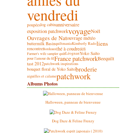
vendredi
anniversaire
log cabin
poupées
voyage
exposition patchwork
Noël
Ouvrages de Nat
ouvrage météo
liens
buttermilk Basin
Kimberly Rado
quiltmania
thé à coudre
rencontre
défi
Bordeaux
Yoko Saïto
Léognan
Farmer's wife sampler quilt
France patchwork
Beequilt
pour l'amour du fil
tast 2012
patchwork inspirations
broderie
bouquet floral de Yoko Saïto
patchwork
aiguilles et calame
Albums Photos
Halloween, panneau de bienvenue
Dog Daze & Feline Frenzy