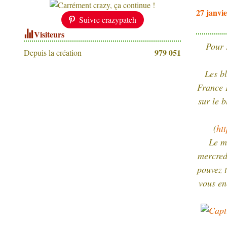
27 janvi
Suivre crazypatch
Visiteurs
Pour 
979 051
Depuis la création
Les b
France 
sur le 
(
ht
Le m
mercredi
pouvez t
vous en