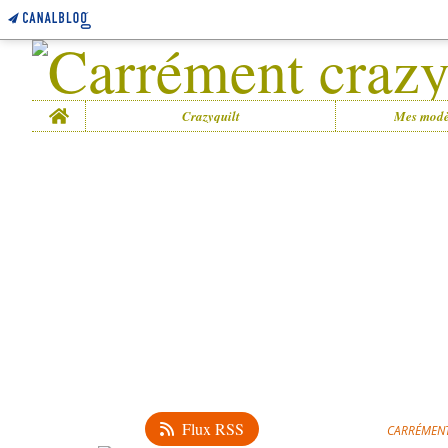
Home
Crazyquilt
Mes modè
Flux RSS
CARRÉMENT