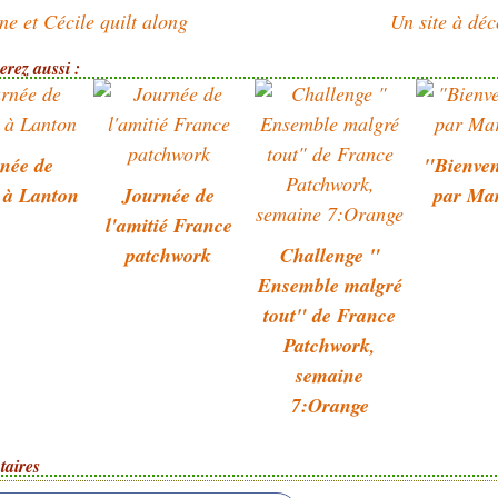
ne et Cécile quilt along
Un site à déc
rez aussi :
née de
"Bienve
é à Lanton
Journée de
par Ma
l'amitié France
patchwork
Challenge "
Ensemble malgré
tout" de France
Patchwork,
semaine
7:Orange
aires