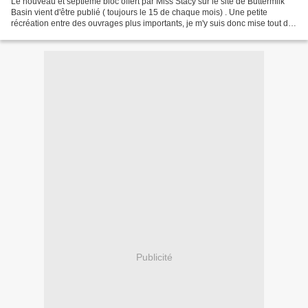
Le nouveau et septième bloc offert par Miss Stacy sur le site de Buttermilk
Basin vient d'être publié ( toujours le 15 de chaque mois) . Une petite
récréation entre des ouvrages plus importants, je m'y suis donc mise tout de
suite.
Publicité