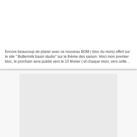
Encore beaucoup de plaisir avec ce nouveau BOM ( bloc du mois) offert sur
le site " Buttermilk basin studio" sur le thème des saison. Voici mon premier
bloc, le prochain sera publié vers le 15 février ( et chaque mois, vers cette
date). J'ai eu plusieurs...