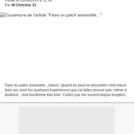
Publié le 01/08/2015 à 12:14
Par
M Christine 33
Faire du patch ensemble , j'adore. Quand on peut se rencontrer c'est mieux
bien sur, mais les quelques expériences que j'ai faites prouve que, même à
distance , cela fonctionne très bien. Celles que me suivent depuis longtemps
se souviennent surement...