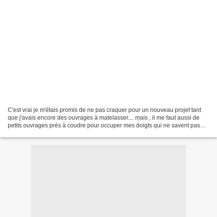
C'est vrai je m'étais promis de ne pas craquer pour un nouveau projet tant
que j'avais encore des ouvrages à matelasser.... mais , il me faut aussi de
petits ouvrages près à coudre pour occuper mes doigts qui ne savent pas
rester sans rien faire. C'est...