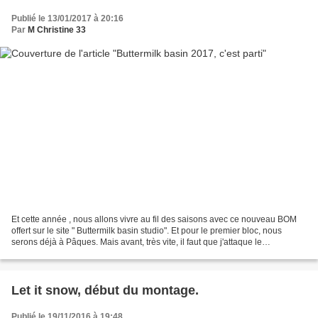
Publié le 13/01/2017 à 20:16
Par
M Christine 33
Et cette année , nous allons vivre au fil des saisons avec ce nouveau BOM
offert sur le site " Buttermilk basin studio". Et pour le premier bloc, nous
serons déjà à Pâques. Mais avant, très vite, il faut que j'attaque le
matelassage de celui de 2016....
Let it snow, début du montage.
Publié le 19/11/2016 à 19:48