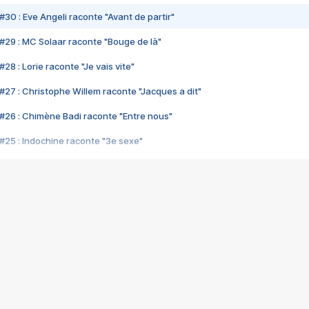
#30 : Eve Angeli raconte "Avant de partir"
#29 : MC Solaar raconte "Bouge de là"
28 : Lorie raconte "Je vais vite"
#27 : Christophe Willem raconte "Jacques a dit"
#26 : Chimène Badi raconte "Entre nous"
#25 : Indochine raconte "3e sexe"
#24 : Zaho raconte "C'est chelou"
#23 : Patrick Bruel raconte "Au café des délices"
#22 : Kyo raconte "Le chemin"
#21 : Nolwenn Leroy raconte "Cassé"
#20 : Patrick Hernandez raconte "Born to be alive"
#19 : Lorie raconte "Près de moi"