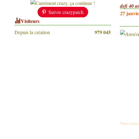
defi 40 a
Suivre crazypatch
27 janvi
Visiteurs
979 045
Depuis la création
Vous aimez