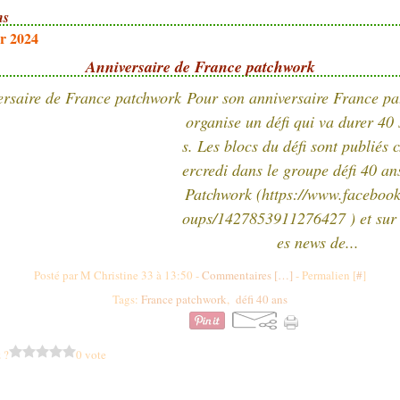
ns
er 2024
Anniversaire de France patchwork
Pour son anniversaire France p
organise un défi qui va durer 40
s. Les blocs du défi sont publiés
ercredi dans le groupe défi 40 a
Patchwork (https://www.faceboo
oups/1427853911276427 ) et sur l
es news de...
Posté par M Christine 33 à 13:50 -
Commentaires [
…
]
- Permalien [
#
]
Tags:
France patchwork
,
défi 40 ans
 ?
0 vote