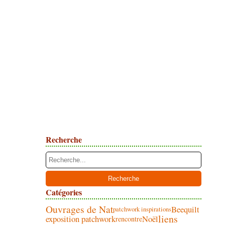
Recherche
Catégories
Ouvrages de Nat
Beequilt
patchwork inspirations
liens
exposition patchwork
Noël
rencontre