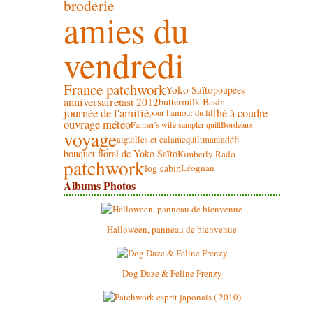
broderie
amies du
vendredi
France patchwork
Yoko Saïto
poupées
anniversaire
tast 2012
buttermilk Basin
journée de l'amitié
thé à coudre
pour l'amour du fil
ouvrage météo
Farmer's wife sampler quilt
Bordeaux
voyage
défi
aiguilles et calame
quiltmania
bouquet floral de Yoko Saïto
Kimberly Rado
patchwork
log cabin
Léognan
Albums Photos
Halloween, panneau de bienvenue
Dog Daze & Feline Frenzy