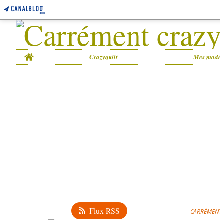
Home
Crazyquilt
Mes modè
Flux RSS
CARRÉMENT