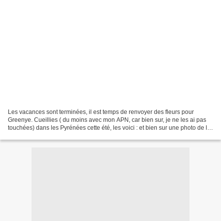
Les vacances sont terminées, il est temps de renvoyer des fleurs pour
Greenye. Cueillies ( du moins avec mon APN, car bien sur, je ne les ai pas
touchées) dans les Pyrénées cette été, les voici : et bien sur une photo de la
couleur préférée de Greenye:...