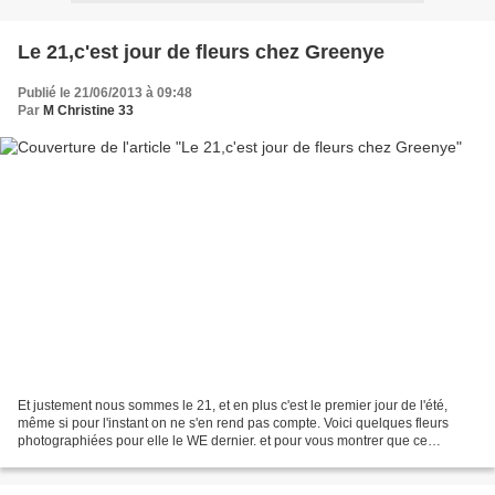
Le 21,c'est jour de fleurs chez Greenye
Publié le 21/06/2013 à 09:48
Par
M Christine 33
Et justement nous sommes le 21, et en plus c'est le premier jour de l'été,
même si pour l'instant on ne s'en rend pas compte. Voici quelques fleurs
photographiées pour elle le WE dernier. et pour vous montrer que ce
dimanche là, il faisait beau et chaud,...