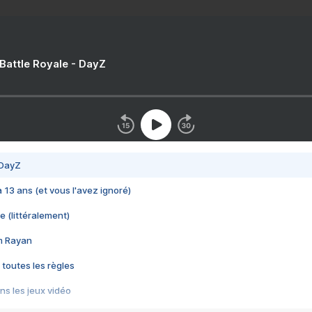
 Battle Royale - DayZ
 DayZ
 a 13 ans (et vous l'avez ignoré)
e (littéralement)
im Rayan
 toutes les règles
s les jeux vidéo