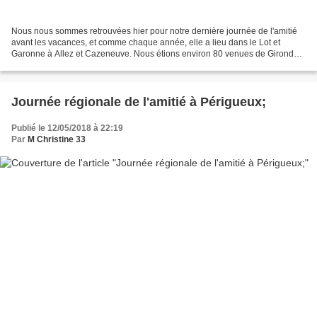
Nous nous sommes retrouvées hier pour notre dernière journée de l'amitié
avant les vacances, et comme chaque année, elle a lieu dans le Lot et
Garonne à Allez et Cazeneuve. Nous étions environ 80 venues de Gironde (
malgré les trombes d'eau qui ont un...
Journée régionale de l'amitié à Périgueux;
Publié le 12/05/2018 à 22:19
Par
M Christine 33