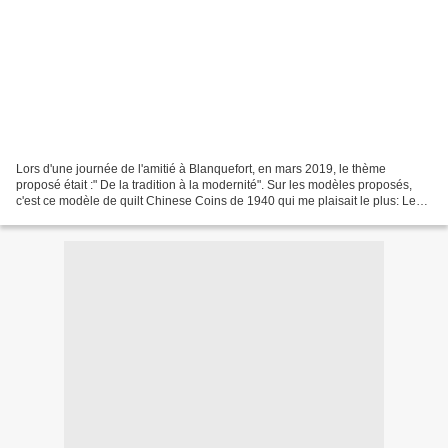
Lors d'une journée de l'amitié à Blanquefort, en mars 2019, le thème
proposé était :" De la tradition à la modernité". Sur les modèles proposés,
c'est ce modèle de quilt Chinese Coins de 1940 qui me plaisait le plus: Le
temps a passé et le top attendait...