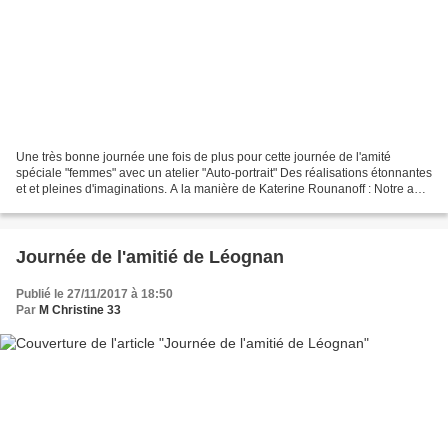
Une très bonne journée une fois de plus pour cette journée de l'amité
spéciale "femmes" avec un atelier "Auto-portrait" Des réalisations étonnantes
et et pleines d'imaginations. A la manière de Katerine Rounanoff : Notre ami
Astri, vous l'aurez surement...
Journée de l'amitié de Léognan
Publié le 27/11/2017 à 18:50
Par
M Christine 33