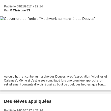
Publié le 08/11/2017 à 22:14
Par
M Christine 33
Aujourd'hui, rencontre au marché des Douves avec l'association "Aiguilles et
Calames". Même si c'est assez compliqué lors une première approche, on
est tellement contente d'avoir réussi au bout de quelques heures, que l'on
n'a plus qu'une envie: recommencer....
Des élèves appliquées
Publié le 14/04/2017 à 22:26