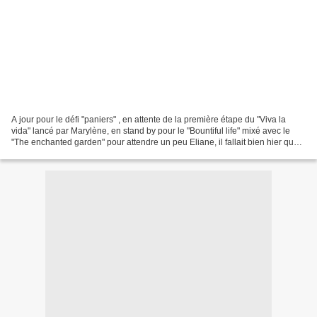
A jour pour le défi "paniers" , en attente de la première étape du "Viva la
vida" lancé par Marylène, en stand by pour le "Bountiful life" mixé avec le
"The enchanted garden" pour attendre un peu Eliane, il fallait bien hier que
je me trouve une petite...