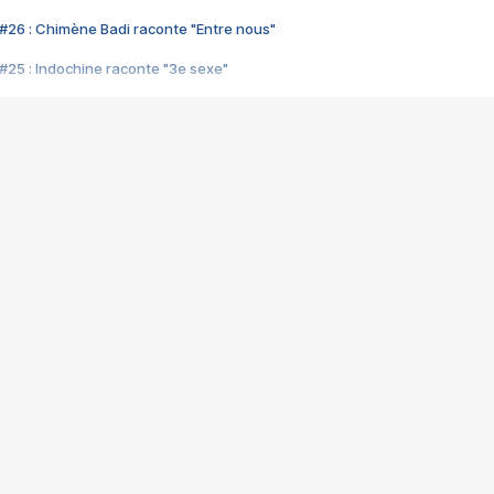
#26 : Chimène Badi raconte "Entre nous"
#25 : Indochine raconte "3e sexe"
#24 : Zaho raconte "C'est chelou"
#23 : Patrick Bruel raconte "Au café des délices"
#22 : Kyo raconte "Le chemin"
#21 : Nolwenn Leroy raconte "Cassé"
#20 : Patrick Hernandez raconte "Born to be alive"
#19 : Lorie raconte "Près de moi"
#18 : Michael Jones raconte "A nos actes manqués" (avec Jean-Jacque
#17 : Khaled raconte "Aïcha"
#16 : Corneille raconte "Parce qu'on vient de loin"
#15 : Indochine raconte "L'aventurier"