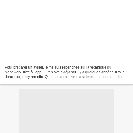
Pour préparer un atelier, je me suis repenchée sur la technique du
meshwork, livre à l'appui. J'en avais déjà fait il y a quelques années, il fallait
donc que je m'y remette. Quelques recherches sur internet et quelque liens à
partager avec vous: http://patchick45.over-blog.com.over-blog.com/article-
23316580.html...