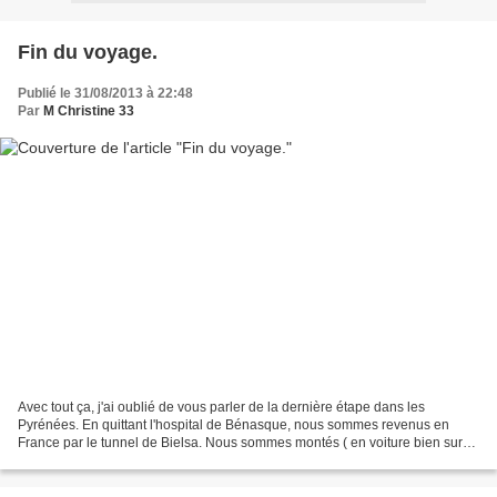
Fin du voyage.
Publié le 31/08/2013 à 22:48
Par
M Christine 33
Avec tout ça, j'ai oublié de vous parler de la dernière étape dans les
Pyrénées. En quittant l'hospital de Bénasque, nous sommes revenus en
France par le tunnel de Bielsa. Nous sommes montés ( en voiture bien sur)
vers Cap de Long et son barrage impressionnant:...