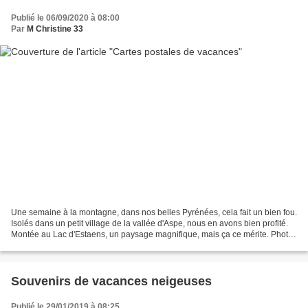
Publié le 06/09/2020 à 08:00
Par
M Christine 33
Une semaine à la montagne, dans nos belles Pyrénées, cela fait un bien fou.
Isolés dans un petit village de la vallée d'Aspe, nous en avons bien profité.
Montée au Lac d'Estaens, un paysage magnifique, mais ça ce mérite. Photo
prise au gîte:, belle vue...
Souvenirs de vacances neigeuses
Publié le 29/01/2019 à 08:25