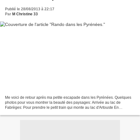
Publié le 28/08/2013 à 22:17
Par
M Christine 33
Me voici de retour après ma petite escapade dans les Pyrénées. Quelques
photos pour vous montrer la beauté des paysages: Arrivée au lac de
Fabrèges: Pour prendre le petit train qui monte au lac d'Artouste En
attendant , on admire le Pic du Midi d' Ossau...