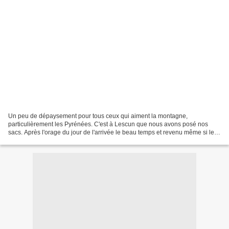
Un peu de dépaysement pour tous ceux qui aiment la montagne,
particulièrement les Pyrénées. C'est à Lescun que nous avons posé nos
sacs. Après l'orage du jour de l'arrivée le beau temps et revenu même si les
sommets sont toujours "accrochés". Vue du Belvédère,...