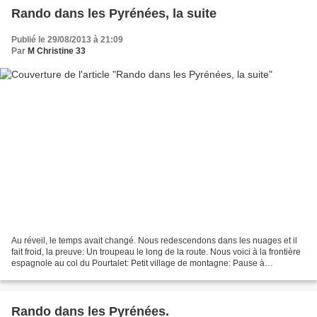
Rando dans les Pyrénées, la suite
Publié le 29/08/2013 à 21:09
Par
M Christine 33
Au réveil, le temps avait changé. Nous redescendons dans les nuages et il
fait froid, la preuve: Un troupeau le long de la route. Nous voici à la frontière
espagnole au col du Pourtalet: Petit village de montagne: Pause à
Bénasque Le lendemain, nous montons...
Rando dans les Pyrénées.