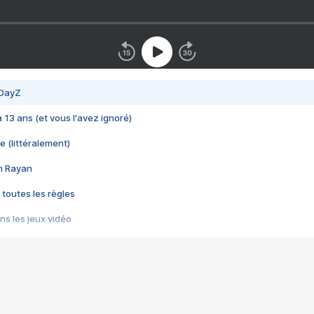
 DayZ
 a 13 ans (et vous l'avez ignoré)
e (littéralement)
im Rayan
 toutes les règles
s les jeux vidéo
us choquant de Rockstar ? - Le scandale BULLY
e plus moche de Steam
du RÊVE tourne au CAUCHEMAR