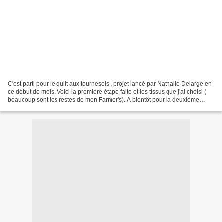
C'est parti pour le quilt aux tournesols , projet lancé par Nathalie Delarge en
ce début de mois. Voici la première étape faite et les tissus que j'ai choisi (
beaucoup sont les restes de mon Farmer's). A bientôt pour la deuxième
étape.