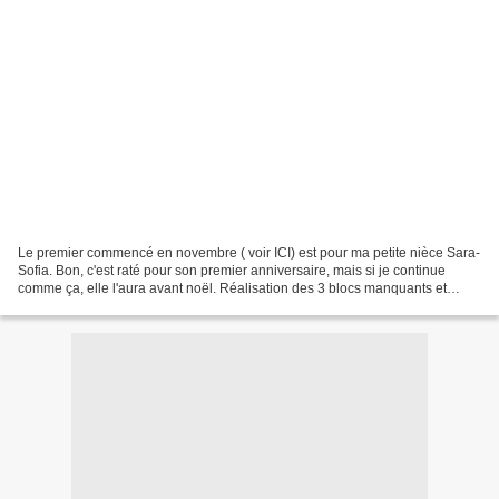
Le premier commencé en novembre ( voir ICI) est pour ma petite nièce Sara-
Sofia. Bon, c'est raté pour son premier anniversaire, mais si je continue
comme ça, elle l'aura avant noël. Réalisation des 3 blocs manquants et
montage des 30 blocs ainsi réalisé....