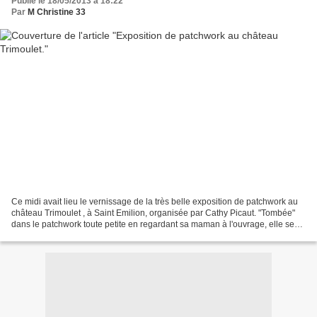
Publié le 18/05/2013 à 18:22
Par
M Christine 33
Ce midi avait lieu le vernissage de la très belle exposition de patchwork au
château Trimoulet , à Saint Emilion, organisée par Cathy Picaut. "Tombée"
dans le patchwork toute petite en regardant sa maman à l'ouvrage, elle se
passionne pour le patch machine...