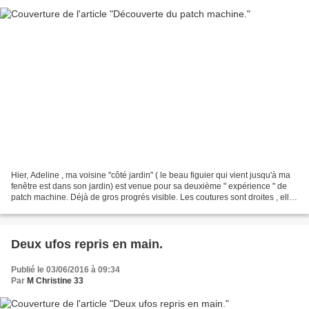
Hier, Adeline , ma voisine "côté jardin" ( le beau figuier qui vient jusqu'à ma
fenêtre est dans son jardin) est venue pour sa deuxième " expérience " de
patch machine. Déjà de gros progrés visible. Les coutures sont droites , elle
ose piquer plus vite...
Deux ufos repris en main.
Publié le 03/06/2016 à 09:34
Par
M Christine 33