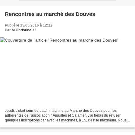
Rencontres au marché des Douves
Publié le 15/05/2016 à 12:22
Par
M Christine 33
Jeudi, c'était journée patch machine au Marché des Douves pour les
adhérentes de l'association " Aiguilles et Calame". J'ai hélas du refuser
quelques inscriptions car avec les machines, à 15, c'est le maximum. Nous
ferons une journée en juin pour celles...